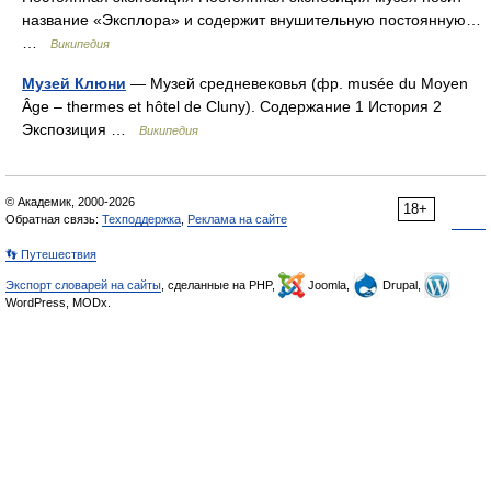
название «Эксплора» и содержит внушительную постоянную…
…
Википедия
Музей Клюни
— Музей средневековья (фр. musée du Moyen
Âge – thermes et hôtel de Cluny). Содержание 1 История 2
Экспозиция …
Википедия
© Академик, 2000-2026
18+
Обратная связь:
Техподдержка
,
Реклама на сайте
👣 Путешествия
Экспорт словарей на сайты
, сделанные на PHP,
Joomla,
Drupal,
WordPress, MODx.