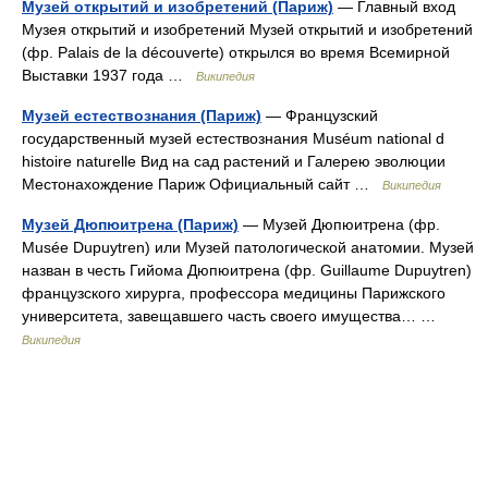
Музей открытий и изобретений (Париж)
— Главный вход
Музея открытий и изобретений Музей открытий и изобретений
(фр. Palais de la découverte) открылся во время Всемирной
Выставки 1937 года …
Википедия
Музей естествознания (Париж)
— Французский
государственный музей естествознания Muséum national d
histoire naturelle Вид на сад растений и Галерею эволюции
Местонахождение Париж Официальный сайт …
Википедия
Музей Дюпюитрена (Париж)
— Музей Дюпюитрена (фр.
Musée Dupuytren) или Музей патологической анатомии. Музей
назван в честь Гийома Дюпюитрена (фр. Guillaume Dupuytren)
французского хирурга, профессора медицины Парижского
университета, завещавшего часть своего имущества… …
Википедия