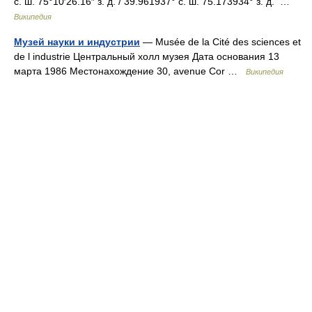
с. ш. 75°10′26.16″ з. д. / 39.961937° с. ш. 75.173934° з. д. …
Википедия
Музей науки и индустрии
— Musée de la Cité des sciences et
de l industrie Центральный холл музея Дата основания 13
марта 1986 Местонахождение 30, avenue Cor …
Википедия